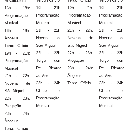
Terço | Ofício
Terço | Ofício
Terço | Ofício
Misericórdia
19h - 21h:
19h - 21h:
19h - 21h:
16h - 18h:
Programação
Programação
Programação
Programação
Musical
Musical
Musical
Musical
21h - 22h:
21h - 22h:
21h - 22h:
18h - 19h:
Novena de
Novena de
Novena de
Ângelus |
São Miguel
São Miguel
São Miguel
Terço | Ofício
22h - 23h:
22h - 23h:
22h - 23h:
19h - 21h:
Terço com
Pregação
Terço com
Programação
Pe. Ricardo
23h - 24h:
Pe. Ricardo
Musical
ao Vivo
Ângelus |
ao Vivo
21h - 22h:
23h - 24h:
Terço | Ofício
23h - 24h:
Novena de
Ofício e
Ofício e
São Miguel
Programação
Programação
22h - 23h:
Musical
Musical
Pregação
23h - 24h:
Ângelus |
Terço | Ofício