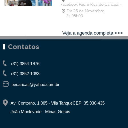
Facebook Padre Ricardo Caricati: -
Dia 25 de Novembro
às 08h00
Veja a agenda completa >>>
Contatos
(31) 3854-1976
(31) 3852-1083
pecaricati@yahoo.com.br
Av. Contorno, 1.085 - Vila Tanque
CEP: 35.930-435
João Monlevade - Minas Gerais