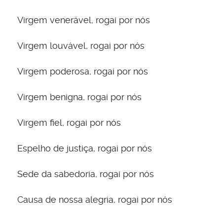
Virgem venerável, rogai por nós
Virgem louvável, rogai por nós
Virgem poderosa, rogai por nós
Virgem benigna, rogai por nós
Virgem fiel, rogai por nós
Espelho de justiça, rogai por nós
Sede da sabedoria, rogai por nós
Causa de nossa alegria, rogai por nós