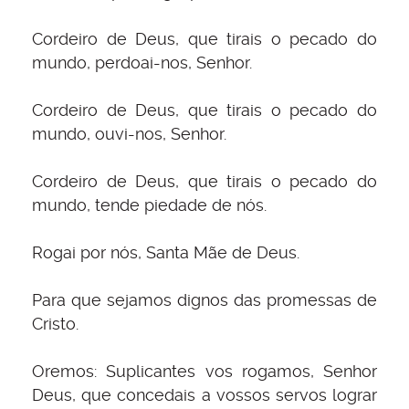
Cordeiro de Deus, que tirais o pecado do
mundo, perdoai-nos, Senhor.
Cordeiro de Deus, que tirais o pecado do
mundo, ouvi-nos, Senhor.
Cordeiro de Deus, que tirais o pecado do
mundo, tende piedade de nós.
Rogai por nós, Santa Mãe de Deus.
Para que sejamos dignos das promessas de
Cristo.
Oremos: Suplicantes vos rogamos, Senhor
Deus, que concedais a vossos servos lograr