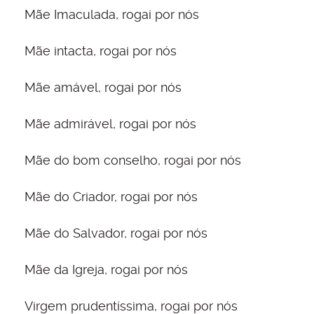
Mãe Imaculada, rogai por nós
Mãe intacta, rogai por nós
Mãe amável, rogai por nós
Mãe admirável, rogai por nós
Mãe do bom conselho, rogai por nós
Mãe do Criador, rogai por nós
Mãe do Salvador, rogai por nós
Mãe da Igreja, rogai por nós
Virgem prudentíssima, rogai por nós