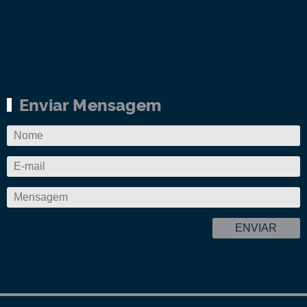
Enviar Mensagem