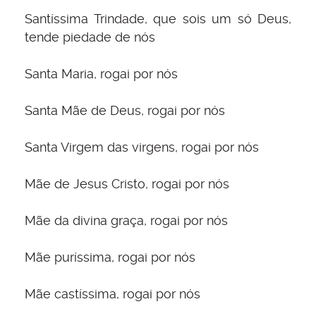
Santíssima Trindade, que sois um só Deus,
tende piedade de nós
Santa Maria, rogai por nós
Santa Mãe de Deus, rogai por nós
Santa Virgem das virgens, rogai por nós
Mãe de Jesus Cristo, rogai por nós
Mãe da divina graça, rogai por nós
Mãe puríssima, rogai por nós
Mãe castíssima, rogai por nós