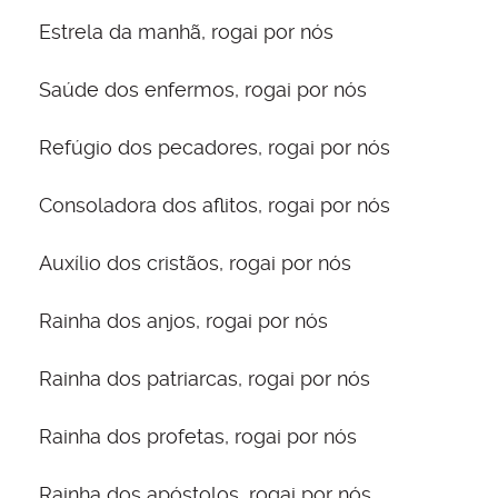
Estrela da manhã, rogai por nós
Saúde dos enfermos, rogai por nós
Refúgio dos pecadores, rogai por nós
Consoladora dos aflitos, rogai por nós
Auxílio dos cristãos, rogai por nós
Rainha dos anjos, rogai por nós
Rainha dos patriarcas, rogai por nós
Rainha dos profetas, rogai por nós
Rainha dos apóstolos, rogai por nós